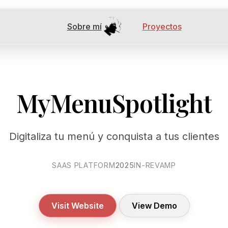
Sobre mí
Proyectos
MyMenuSpotlight
Digitaliza tu menú y conquista a tus clientes
SAAS PLATFORM
2025
IN-REVAMP
Visit Website
View Demo